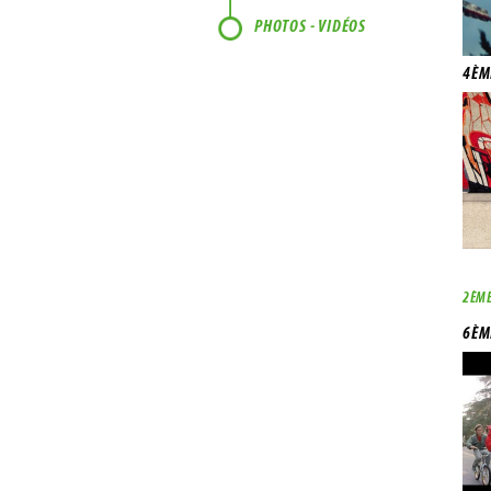
PHOTOS - VIDÉOS
4ÈM
2ÈME
6ÈME