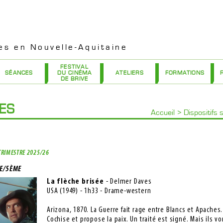
es en Nouvelle-Aquitaine
FESTIVAL
SÉANCES
DU CINÉMA
ATELIERS
FORMATIONS
DE BRIVE
RES
Accueil
>
Dispositifs 
TRIMESTRE 2025/26
E/5ÈME
La flèche brisée
- Delmer Daves
USA (1949) - 1h33 - Drame-western
Arizona, 1870. La Guerre fait rage entre Blancs et Apaches.
Cochise et propose la paix. Un traité est signé. Mais ils von