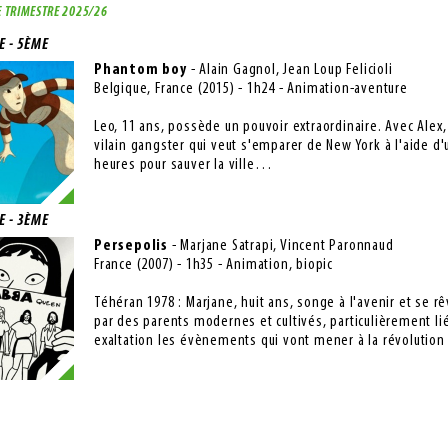
 TRIMESTRE 2025/26
E - 5ÈME
Phantom boy
- Alain Gagnol, Jean Loup Felicioli
Belgique, France (2015) - 1h24 - Animation-aventure
Leo, 11 ans, possède un pouvoir extraordinaire. Avec Alex, u
vilain gangster qui veut s'emparer de New York à l'aide d'u
heures pour sauver la ville…
E - 3ÈME
Persepolis
- Marjane Satrapi, Vincent Paronnaud
France (2007) - 1h35 - Animation, biopic
Téhéran 1978 : Marjane, huit ans, songe à l'avenir et se
par des parents modernes et cultivés, particulièrement li
exaltation les évènements qui vont mener à la révolution 