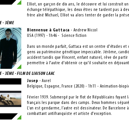
Elliot, un garçon de dix ans, le découvre et lui construit 
échange télépathique, les deux êtres ne tardent pas à dev
frère aîné Michael, Elliot va alors tenter de garder la prés
E - 3ÈME
Bienvenue à Gattaca
- Andrew Niccol
USA (1997) - 1h46 - Science fiction
Dans un monde parfait, Gattaca est un centre d'études et
gens au patrimoine génétique impeccable. Jérôme, candidat
accident tandis que Vincent, enfant naturel, rêve de parti
permettre à l'autre d'obtenir ce qu'il souhaite en déjouant
 - 3ÈME - FILM DE LIAISON LAAC
Josep
- Aurel
Belgique, Espagne, France (2020) - 1h11 - Animation-biop
Février 1939. Submergé par le flot de Républicains fuyant 
français les parque dans des camps. Deux hommes séparés 
L’un est gendarme, l’autre est dessinateur. De Barcelone à 
combattant antifranquiste et artiste d'exception.