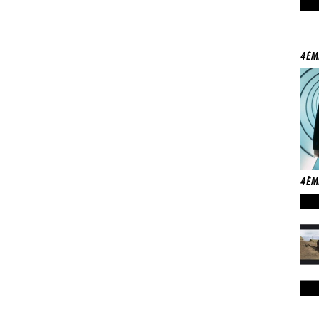
4ÈM
4ÈME