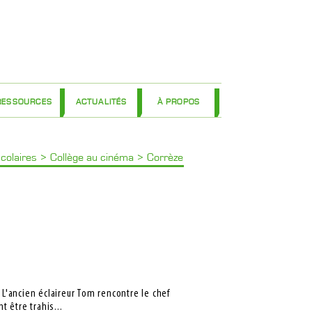
RESSOURCES
ACTUALITÉS
À PROPOS
scolaires
>
Collège au cinéma
>
Corrèze
 L'ancien éclaireur Tom rencontre le chef
t être trahis...