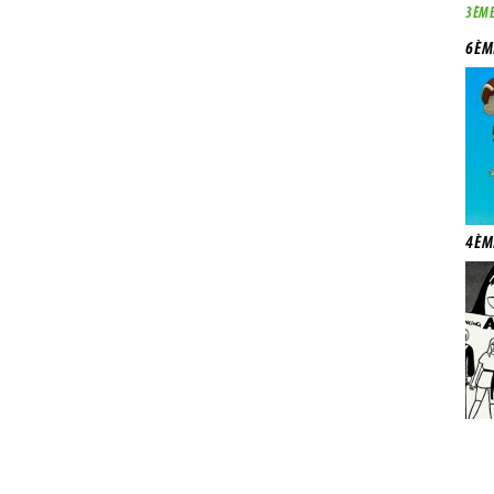
3ÈME
6ÈM
4ÈM