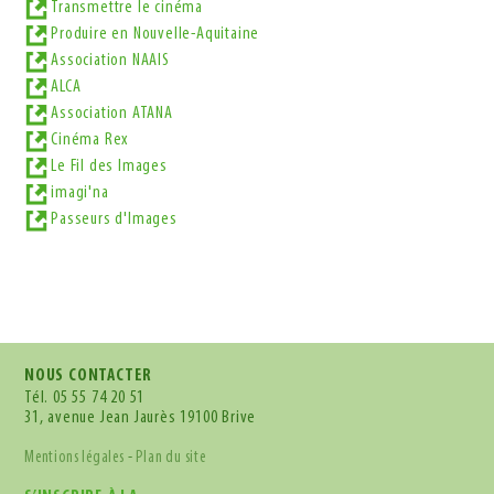
Transmettre le cinéma
Produire en Nouvelle-Aquitaine
Association NAAIS
ALCA
Association ATANA
Cinéma Rex
Le Fil des Images
imagi'na
Passeurs d'Images
NOUS CONTACTER
Tél.
05 55 74 20 51
31, avenue Jean Jaurès 19100 Brive
Mentions légales
-
Plan du site