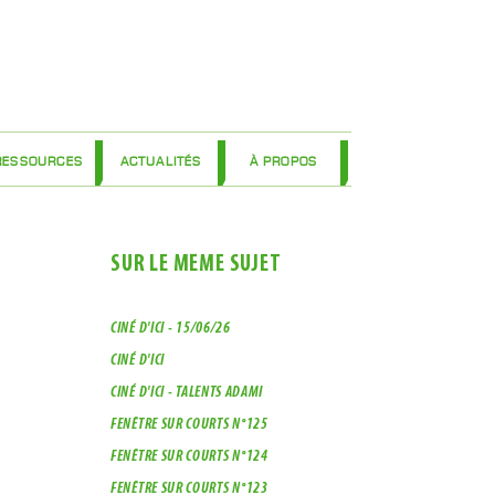
RESSOURCES
ACTUALITÉS
À PROPOS
SUR LE MÊME SUJET
CINÉ D'ICI - 15/06/26
FENÊTRE SUR COURTS N°122
FÊN
CINÉ D'ICI
FÊNÊTRE SUR COURTS N°121
FEN
CINÉ D'ICI - TALENTS ADAMI
FÊNÊTRE SUR COURTS N°120
FEN
EN..
FENÊTRE SUR COURTS N°125
FÊNÊTRE SUR COURTS N°119
FEN
FENÊTRE SUR COURTS N°124
FÊNÊTRE SUR COURTS N°118
FEN
FENÊTRE SUR COURTS N°123
FÊNÊTRE SUR COURTS N°117