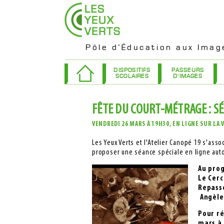
Pôle d’Éducation aux Imag
DISPOSITIFS
PASSEURS
SCOLAIRES
D'IMAGES
FÊTE DU COURT-MÉTRAGE : S
VENDREDI 26 MARS À 19H30, EN LIGNE SUR L
Les Yeux Verts et l'Atelier Canopé 19 s'ass
proposer une séance spéciale en ligne aut
Au pro
Le Cercl
Repass
Angèle
Pour re
mars à