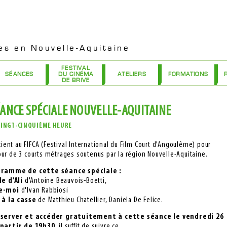
es en Nouvelle-Aquitaine
FESTIVAL
SÉANCES
DU CINÉMA
ATELIERS
FORMATIONS
DE BRIVE
ÉANCE SPÉCIALE NOUVELLE-AQUITAINE
A VINGT-CINQUIÈME HEURE
ocient au FIFCA (Festival International du Film Court d'Angoulême) pour
our de 3 courts métrages soutenus par la région Nouvelle-Aquitaine.
gramme de cette séance spéciale :
e d'Ali
d'Antoine Beauvois-Boetti,
e-moi
d'Ivan Rabbiosi
 à la casse
de Matthieu Chatellier, Daniela De Felice.
́server et accéder gratuitement à cette séance le vendredi 26
 partir de 19h30
, il suffit de suivre ce