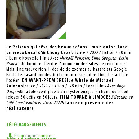
Le Poisson qui rêve des beaux océans - mais qui se tape 
un vieux bocal
d'Anthony Cazet
France / 2022 / Fiction / 30 min 
/ Bonne Nouvelle Films
Avec Mickaël Pelissier, Éline Gueguen, Edith 
Proust...
Un homme cherche l'amour sur des sites de rencontres. 
Mais il ne trouve rien. Il décide de zoomer au hasard sur Google 
Earth. Le hasard (ou destin) lui montrera sa direction. Il s'agit de 
l'océan. 
EN AVANT-PREMIÈRE
Blue Whale de Michael 
Salerno
France / 2022 / Fiction /  28 min / Local Films
Avec Ange 
Dargent
Un adolescent joue à un mystérieux jeu en ligne où il doit 
relever 50 défis en 50 jours. 
FILM TOURNÉ à LIMOGES
Sélection au 
Côté Court Pantin Festival 2022
Séance en présence des 
réalisateurs
TÉLÉCHARGEMENTS
Programme complet