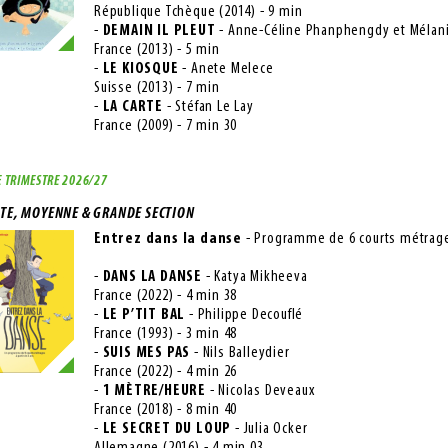
République Tchèque (2014) - 9 min
-
DEMAIN IL PLEUT
- Anne-Céline Phanphengdy et Mélani
France (2013) - 5 min
-
LE KIOSQUE
- Anete Melece
Suisse (2013) - 7 min
-
LA CARTE
- Stéfan Le Lay
France (2009) - 7 min 30
 TRIMESTRE 2026/27
ITE, MOYENNE & GRANDE SECTION
Entrez dans la danse
- Programme de 6 courts métra
-
DANS LA DANSE
- Katya Mikheeva
France (2022) - 4 min 38
-
LE P’TIT BAL
- Philippe Decouflé
France (1993) - 3 min 48
-
SUIS MES PAS
- Nils Balleydier
France (2022) - 4 min 26
-
1 MÈTRE/HEURE
- Nicolas Deveaux
France (2018) - 8 min 40
-
LE SECRET DU LOUP
- Julia Ocker