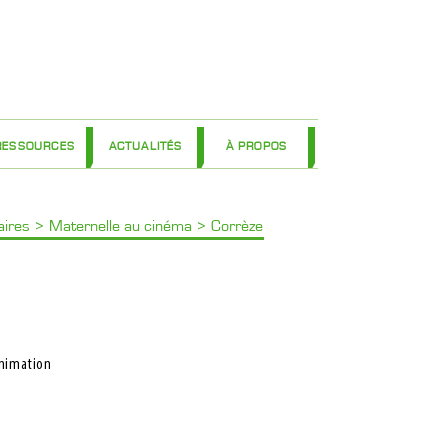
RESSOURCES
ACTUALITÉS
À PROPOS
laires
>
Maternelle au cinéma
>
Corrèze
nimation