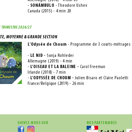
Allemagne (2016) - 4 min 03
-
SONÁMBULO
- Theodore Ushev
Canada (2015) - 4 min 20
 TRIMESTRE 2026/27
ITE, MOYENNE & GRANDE SECTION
L'Odysée de Choum
- Programme de 3 courts-métrages
-
LE NID
-
Sonja Rohleder
Allemagne (2019) - 4 min
-
L’OISEAU ET LA BALEINE
-
Carol Freeman
Irlande (2018) - 7 min
-
L’ODYSSÉE DE CHOUM
-
Julien Bisaro et Claire Paoletti
France/Belgique (2019) - 26 min
SUIVEZ-NOUS SUR
NOS PARTENAIRES