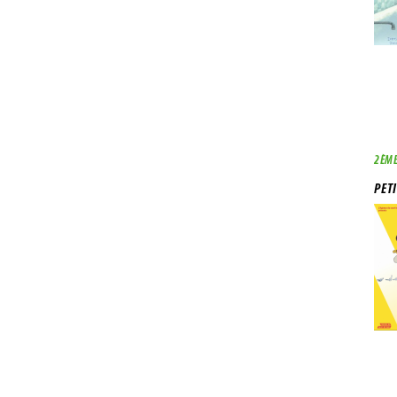
2ÈME
PET