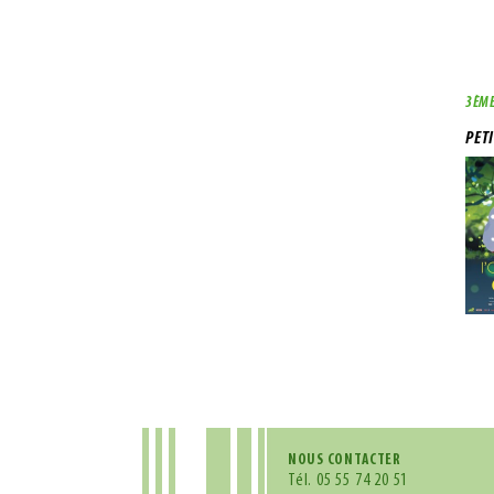
3ÈME
PET
NOUS CONTACTER
Tél.
05 55 74 20 51