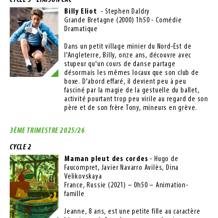
CYCLE 3 - LIAISON CAC
Billy Eliot
- Stephen Daldry
Grande Bretagne (2000) 1h50 - Comédie
Dramatique
Dans un petit village minier du Nord-Est de
l'Angleterre, Billy, onze ans, découvre avec
stupeur qu'un cours de danse partage
désormais les mêmes locaux que son club de
boxe. D'abord effaré, il devient peu à peu
fasciné par la magie de la gestuelle du ballet,
activité pourtant trop peu virile au regard de son
père et de son frère Tony, mineurs en grève.
3ÈME TRIMESTRE 2025/26
CYCLE 2
Maman pleut des cordes
- Hugo de
Faucompret, Javier Navarro Avilès, Dina
Velikovskaya
France, Russie (2021) – 0h50 – Animation-
famille
Jeanne, 8 ans, est une petite fille au caractère