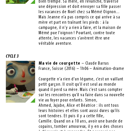
bien trempé. Sa mère, en revanche, traverse
une dépression et doit envoyer sa fille passer
les vacances de Noël chez sa Mémé Oignon...
Mais Jeanne n’a pas compris ce qui arrive à sa
mère et part en traînant les pieds : à la
campagne, il n’y a rien à faire, et la maison de
Mémé pue l’oignon ! Pourtant, contre toute
attente, les vacances s’avèrent être une
véritable aventure.
CYCLE 3
Ma vie de courgette
– Claude Barras
France, Suisse (2016) – 1h06 – Animation-drame
Courgette n’a rien d’un légume, c’est un vaillant
petit garçon. Il croit qu’il est seul au monde
quand il perd sa mère. Mais c’est sans compter
sur les rencontres qu’il va faire dans sa nouvelle
vie au foyer pour enfants. Simon,
Ahmed, Jujube, Alice et Béatrice : ils ont tous
leurs histoires et elles sont aussi dures qu’ils
sont tendres. Et puis il y a cette fille,
Camille. Quand on a 10 ans, avoir une bande de
copains, tomber amoureux, il y en a des choses