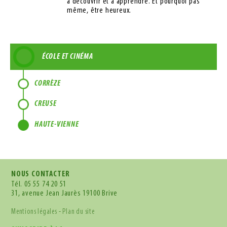
à découvrir et à apprendre. Et pourquoi pas
même, être heureux.
ÉCOLE ET CINÉMA
CORRÈZE
CREUSE
HAUTE-VIENNE
NOUS CONTACTER
Tél.
05 55 74 20 51
31, avenue Jean Jaurès 19100 Brive
Mentions légales
-
Plan du site