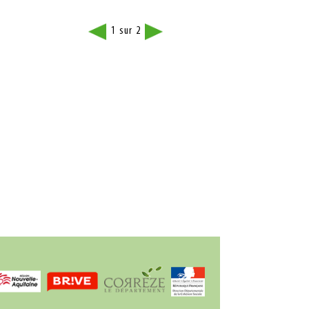
LES SÉANCES DU DOC N°1
1
2
sur