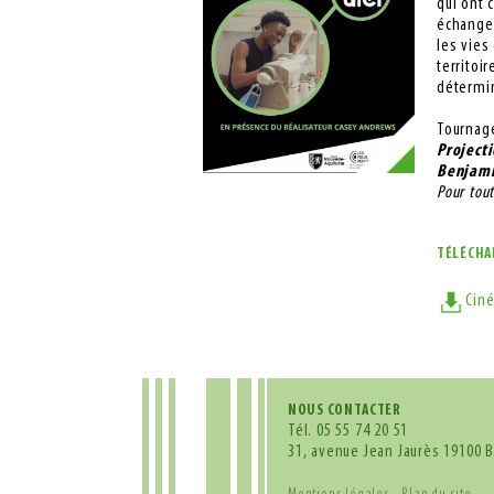
qui ont c
échanges
les vies
territoi
détermi
Tournage
Projecti
Benjami
Pour tou
TÉLÉCH
Ciné
NOUS CONTACTER
Tél.
05 55 74 20 51
31, avenue Jean Jaurès 19100 B