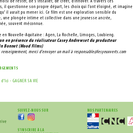
hoisi de rester, de s'installer, de créer, d’innover. À travers ces
, il questionne son propre départ, les choix qui l’ont éloigné, et imagine
 qu' il aurait pu mener ici. Ce film est une exploration sensible du
re, une plongée intime et collective dans une jeunesse ancrée,
née, souvent méconnue.
 en Nouvelle-Aquitaine : Agen, La Rochelle, Limoges, Loubieng.
on 
en présence du réalisateur Casey Andrews
et du producteur 
n Bonnet (Mood Films)
t renseignement, merci d'envoyer un mail à responsable@lesyeuxverts.com
ARGEMENTS
 d'Ici - GAGNER SA VIE
SUIVEZ-NOUS SUR
NOS PARTENAIRES
rive
S’INSCRIRE À LA