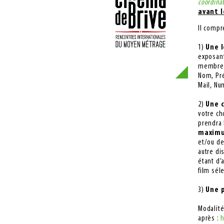
coordina
avant l
Il comp
1)
Une 
exposant
membres 
Nom, Pr
Mail, Nu
2)
Une c
votre ch
prendra 
maxim
et/ou de
autre di
étant d’
film sél
3)
Une 
Modalité
après :
h