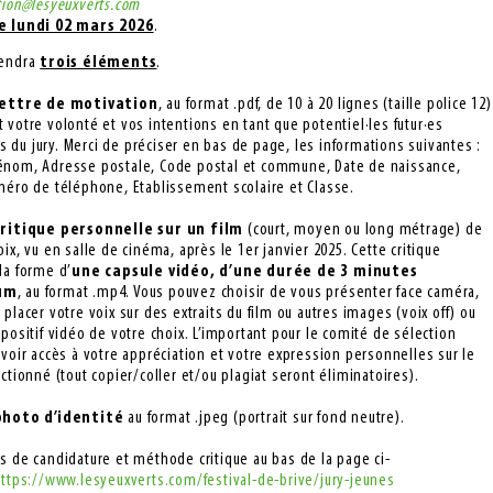
tion@lesyeuxverts.com
e lundi 02 mars 2026
.
rendra
trois éléments
.
lettre de motivation
, au format .pdf, de 10 à 20 lignes (taille police 12)
 votre volonté et vos intentions en tant que potentiel·les futur·es
du jury. Merci de préciser en bas de page, les informations suivantes :
énom, Adresse postale, Code postal et commune, Date de naissance,
méro de téléphone, Etablissement scolaire et Classe.
ritique personnelle sur un film
(court, moyen ou long métrage) de
oix, vu en salle de cinéma, après le 1er janvier 2025. Cette critique
la forme d’
une capsule vidéo, d’une durée de 3 minutes
um
, au format .mp4. Vous pouvez choisir de vous présenter face caméra,
 placer votre voix sur des extraits du film ou autres images (voix off) ou
spositif vidéo de votre choix. L’important pour le comité de sélection
avoir accès à votre appréciation et votre expression personnelles sur le
ectionné (tout copier/coller et/ou plagiat seront éliminatoires).
photo d’identité
au format .jpeg (portrait sur fond neutre).
s de candidature et méthode critique au bas de la page ci-
ttps://www.lesyeuxverts.com/festival-de-brive/jury-jeunes